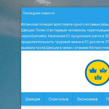
Последние новости
Испанская полиция арестовала одного из самых раз
Швеции
:
Поляк стал первым человеком, переплывши
через Балтийск
:
Население ЕС продолжало расти в 20
продолжительность трудовой жизни в ЕС достигла 37,
вызвала посла Швеции в связи с атаками беспилотник
Швеция
Стокгольм
Экономика
П