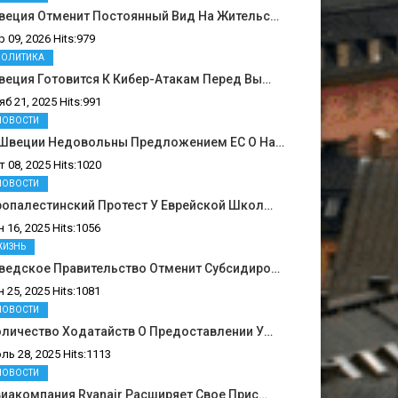
веция Отменит Постоянный Вид На Жительс…
р 09, 2026 Hits:979
ПОЛИТИКА
еция Готовится К Кибер-Атакам Перед Вы…
яб 21, 2025 Hits:991
НОВОСТИ
 Швеции Недовольны Предложением ЕС О На…
т 08, 2025 Hits:1020
НОВОСТИ
ропалестинский Протест У Еврейской Школ…
н 16, 2025 Hits:1056
ЖИЗНЬ
ведское Правительство Отменит Субсидиро…
н 25, 2025 Hits:1081
НОВОСТИ
оличество Ходатайств О Предоставлении У…
ль 28, 2025 Hits:1113
НОВОСТИ
иакомпания Ryanair Расширяет Свое Прис…