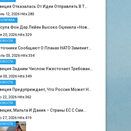
еция Отказалась От Идеи Отправлять В Т…
нь 12, 2026 Hits:283
ПОЛИТИКА
рсула Фон Дер Лейен Высоко Оценила «нов…
я 20, 2026 Hits:329
НОВОСТИ
сточники Сообщают О Планах НАТО Заменит…
ль 03, 2026 Hits:334
НОВОСТИ
веция Задним Числом Ужесточает Требован…
я 03, 2026 Hits:349
НОВОСТИ
веция Предупреждает, Что Россия Может Н…
р 22, 2026 Hits:362
НОВОСТИ
еция, Мальта И Дания – Страны ЕС С Сам…
р 27, 2026 Hits:419
НОВОСТИ