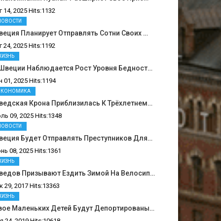
г 14, 2025 Hits:1132
НОВОСТИ
еция Планирует Отправлять Сотни Своих …
г 24, 2025 Hits:1192
ЖИЗНЬ
 Швеции Наблюдается Рост Уровня Бедност…
н 01, 2025 Hits:1194
ЭКОНОМИКА
ведская Крона Приблизилась К Трёхлетнем…
ль 09, 2025 Hits:1348
НОВОСТИ
веция Будет Отправлять Преступников Для…
нь 08, 2025 Hits:1361
ЖИЗНЬ
ведов Призывают Ездить Зимой На Велосип…
к 29, 2017 Hits:13363
ЖИЗНЬ
вое Маленьких Детей Будут Депортированы…
я 24, 2019 Hits:10618