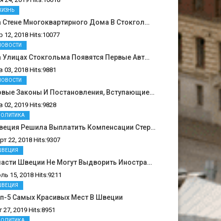
ЖИЗНЬ
 Стене Многоквартирного Дома В Стокгол…
р 12, 2018 Hits:10077
НОВОСТИ
 Улицах Стокгольма Появятся Первые Авт…
в 03, 2018 Hits:9881
НОВОСТИ
овые Законы И Постановления, Вступающие…
в 02, 2019 Hits:9828
ПОЛИТИКА
веция Решила Выплатить Компенсации Стер…
рт 22, 2018 Hits:9307
ШВЕЦИЯ
ласти Швеции Не Могут Выдворить Иностра…
ль 15, 2018 Hits:9211
ШВЕЦИЯ
п-5 Самых Красивых Мест В Швеции
г 27, 2019 Hits:8951
ПОЛИТИКА