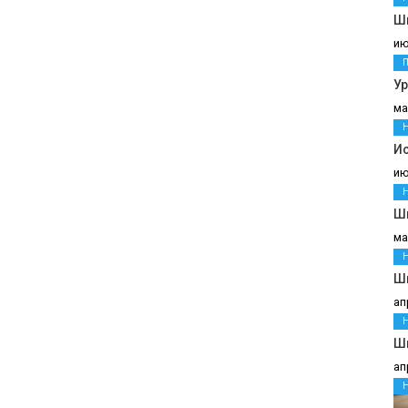
Шв
ию
У
ма
И
ию
Ш
ма
Ш
ап
Шв
ап