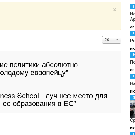
×
И
Ар
ав
Кол-
20
Ро
во
ию
строк:
ие политики абсолютно
П
олодому европейцу"
ав
На
ию
iness School - лучшее место для
нес-образования в ЕС"
С
ию