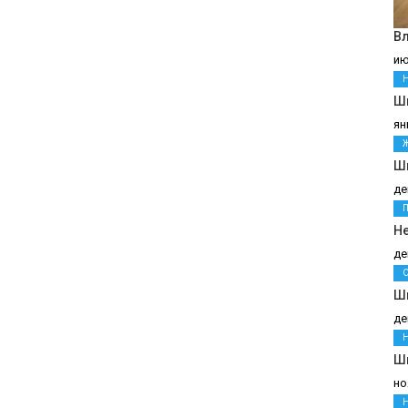
В
ию
Шв
ян
Ш
де
Н
де
Ш
де
Ш
но