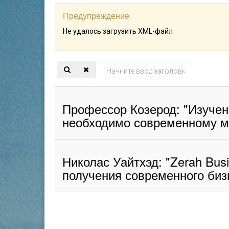
Предупреждение
Не удалось загрузить XML-файл
Начните
ввод
заголовка
Профессор Козерод: "Изучен
метки
необходимо современному м
Николас Уайтхэд: "Zerah Bus
получения современного биз