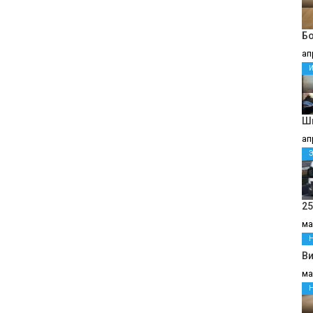
Бо
ап
Ш
ап
25
ма
В
ма