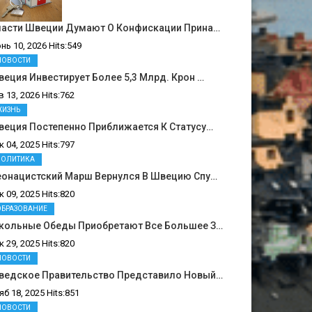
ласти Швеции Думают О Конфискации Прина…
нь 10, 2026 Hits:549
НОВОСТИ
еция Инвестирует Более 5,3 Млрд. Крон …
в 13, 2026 Hits:762
ЖИЗНЬ
веция Постепенно Приближается К Статусу…
к 04, 2025 Hits:797
ПОЛИТИКА
еонацистский Марш Вернулся В Швецию Спу…
к 09, 2025 Hits:820
ОБРАЗОВАНИЕ
кольные Обеды Приобретают Все Большее З…
к 29, 2025 Hits:820
НОВОСТИ
ведское Правительство Представило Новый…
яб 18, 2025 Hits:851
НОВОСТИ