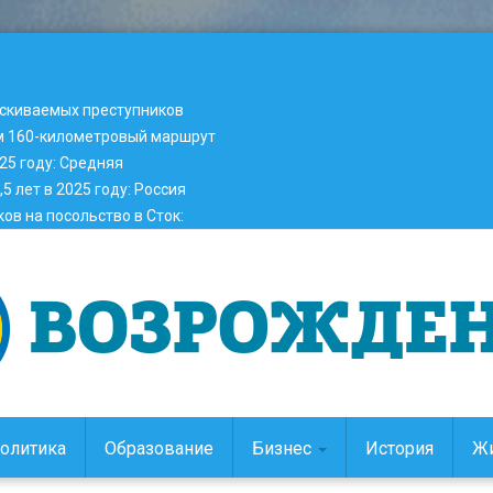
ыскиваемых преступников
м 160-километровый маршрут
25 году
:
Средняя
5 лет в 2025 году
:
Россия
ов на посольство в Сток
:
олитика
Образование
Бизнес
История
Ж