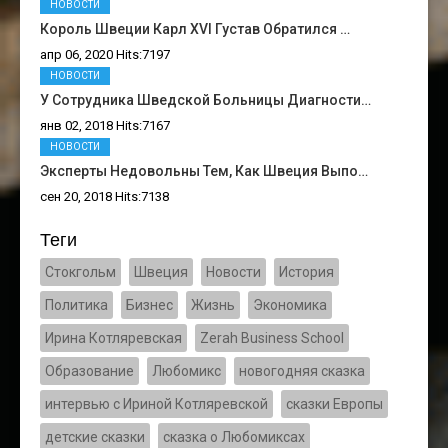
НОВОСТИ
Король Швеции Карл XVI Густав Обратился …
апр 06, 2020 Hits:7197
НОВОСТИ
У Сотрудника Шведской Больницы Диагности…
янв 02, 2018 Hits:7167
НОВОСТИ
Эксперты Недовольны Тем, Как Швеция Выпо…
сен 20, 2018 Hits:7138
Теги
Стокгольм
Швеция
Новости
История
Политика
Бизнес
Жизнь
Экономика
Ирина Котляревская
Zerah Business School
Образование
Любомикс
новогодняя сказка
интервью с Ириной Котляревской
сказки Европы
детские сказки
сказка о Любомиксах