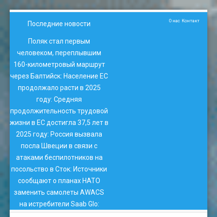
О нас
Контакт
Последние новости
Поляк стал первым
человеком, переплывшим
160-километровый маршрут
через Балтийск
:
Население ЕС
продолжало расти в 2025
году
:
Средняя
продолжительность трудовой
жизни в ЕС достигла 37,5 лет в
2025 году
:
Россия вызвала
посла Швеции в связи с
атаками беспилотников на
посольство в Сток
:
Источники
сообщают о планах НАТО
заменить самолеты AWACS
на истребители Saab Glo
: