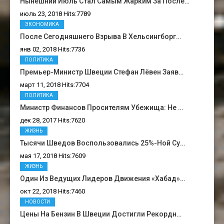
Нынешний Июль Стал Самым Жарким За После…
июль 23, 2018 Hits:7789
ЭКОНОМИКА
После Сегодняшнего Взрыва В Хельсингборг…
янв 02, 2018 Hits:7736
ПОЛИТИКА
Премьер-Министр Швеции Стефан Лёвен Заяв…
март 11, 2018 Hits:7704
ПОЛИТИКА
Министр Финансов Просителям Убежища: Не …
дек 28, 2017 Hits:7620
ЖИЗНЬ
Тысячи Шведов Воспользовались 25%-Ной Су…
мая 17, 2018 Hits:7609
ЖИЗНЬ
Один Из Ведущих Лидеров Движения «Хабад»…
окт 22, 2018 Hits:7460
НОВОСТИ
Цены На Бензин В Швеции Достигли Рекордн…