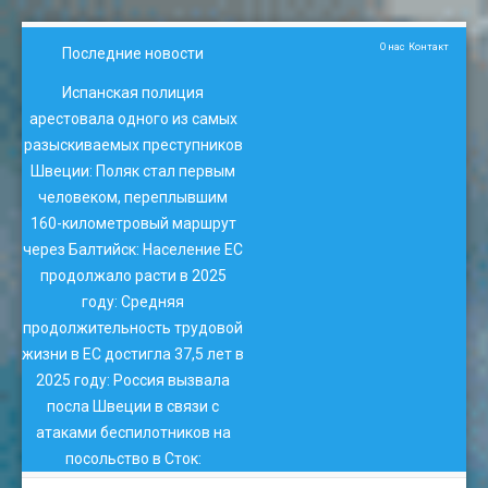
О нас
Контакт
Последние новости
Испанская полиция
арестовала одного из самых
разыскиваемых преступников
Швеции
:
Поляк стал первым
человеком, переплывшим
160-километровый маршрут
через Балтийск
:
Население ЕС
продолжало расти в 2025
году
:
Средняя
продолжительность трудовой
жизни в ЕС достигла 37,5 лет в
2025 году
:
Россия вызвала
посла Швеции в связи с
атаками беспилотников на
посольство в Сток
: