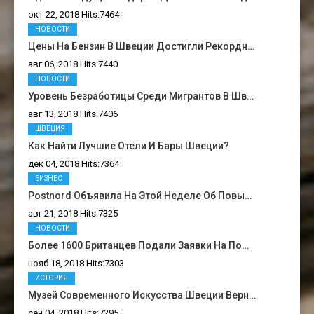
окт 22, 2018 Hits:7464
НОВОСТИ
Цены На Бензин В Швеции Достигли Рекордн…
авг 06, 2018 Hits:7440
НОВОСТИ
Уровень Безработицы Среди Мигрантов В Шв…
авг 13, 2018 Hits:7406
ШВЕЦИЯ
Как Найти Лучшие Отели И Бары Швеции?
дек 04, 2018 Hits:7364
БИЗНЕС
Postnord Объявила На Этой Неделе Об Повы…
авг 21, 2018 Hits:7325
НОВОСТИ
Более 1600 Британцев Подали Заявки На По…
нояб 18, 2018 Hits:7303
ИСТОРИЯ
Музей Современного Искусства Швеции Верн…
сен 04, 2018 Hits:7295