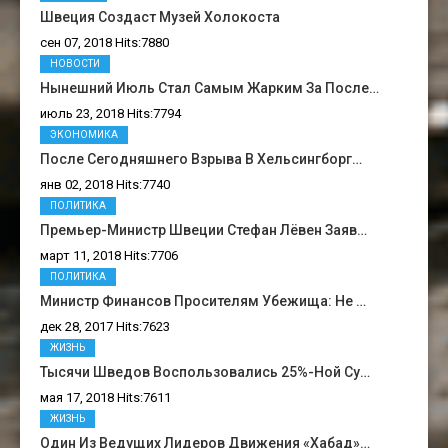
Швеция Создаст Музей Холокоста
сен 07, 2018 Hits:7880
НОВОСТИ
Нынешний Июль Стал Самым Жарким За После…
июль 23, 2018 Hits:7794
ЭКОНОМИКА
После Сегодняшнего Взрыва В Хельсингборг…
янв 02, 2018 Hits:7740
ПОЛИТИКА
Премьер-Министр Швеции Стефан Лёвен Заяв…
март 11, 2018 Hits:7706
ПОЛИТИКА
Министр Финансов Просителям Убежища: Не …
дек 28, 2017 Hits:7623
ЖИЗНЬ
Тысячи Шведов Воспользовались 25%-Ной Су…
мая 17, 2018 Hits:7611
ЖИЗНЬ
Один Из Ведущих Лидеров Движения «Хабад»…