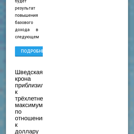
будет
результат
повышения
базового
дохода в
следующем
ПОДРОБНЕЕ...
Шведская
крона
приблизилась
к
трёхлетнему
максимуму
по
отношению
к
доллару