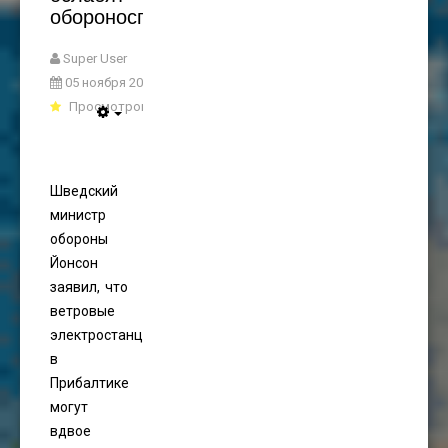
обороноспособность
Super User
05 ноября 2024
Просмотров: 1736
Шведский
министр
обороны
Йонсон
заявил, что
ветровые
электростанции
в
Прибалтике
могут
вдвое