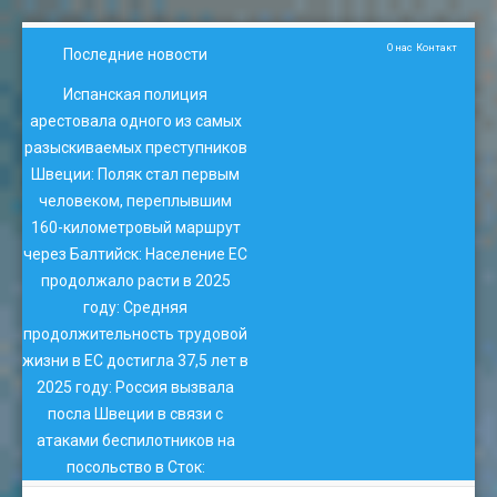
О нас
Контакт
Последние новости
Испанская полиция
арестовала одного из самых
разыскиваемых преступников
Швеции
:
Поляк стал первым
человеком, переплывшим
160-километровый маршрут
через Балтийск
:
Население ЕС
продолжало расти в 2025
году
:
Средняя
продолжительность трудовой
жизни в ЕС достигла 37,5 лет в
2025 году
:
Россия вызвала
посла Швеции в связи с
атаками беспилотников на
посольство в Сток
: