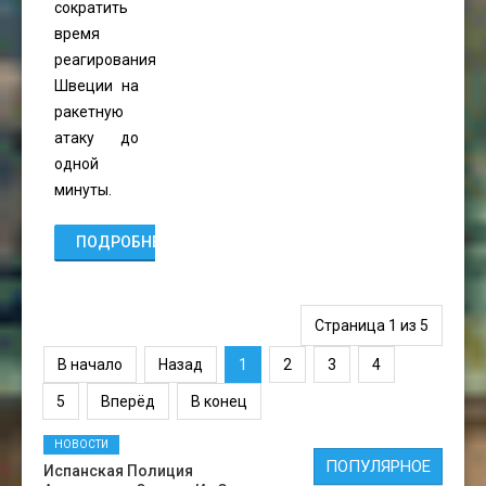
сократить
время
реагирования
Швеции на
ракетную
атаку до
одной
минуты.
ПОДРОБНЕЕ...
Страница 1 из 5
В начало
Назад
1
2
3
4
5
Вперёд
В конец
НОВОСТИ
ПОПУЛЯРНОЕ
Испанская Полиция