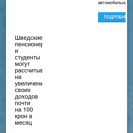
автомобильные
ПОДРОБНЕЕ...
Шведские
пенсионеры
и
студенты
могут
рассчитывать
на
увеличение
своих
доходов
почти
на 100
крон в
месяц