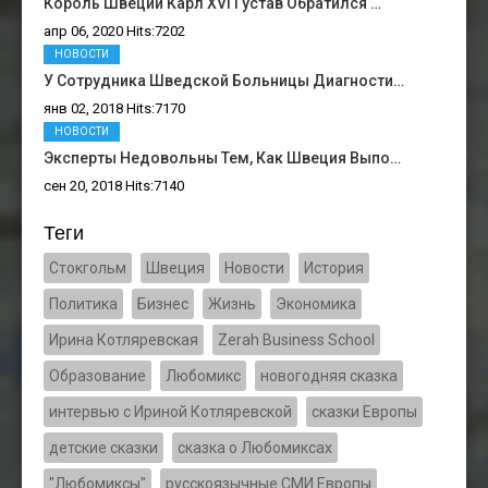
Король Швеции Карл XVI Густав Обратился …
апр 06, 2020 Hits:7202
НОВОСТИ
У Сотрудника Шведской Больницы Диагности…
янв 02, 2018 Hits:7170
НОВОСТИ
Эксперты Недовольны Тем, Как Швеция Выпо…
сен 20, 2018 Hits:7140
Теги
Стокгольм
Швеция
Новости
История
Политика
Бизнес
Жизнь
Экономика
Ирина Котляревская
Zerah Business School
Образование
Любомикс
новогодняя сказка
интервью с Ириной Котляревской
сказки Европы
детские сказки
сказка о Любомиксах
"Любомиксы"
русскоязычные СМИ Европы