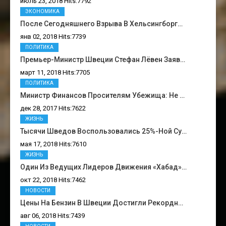
июль 23, 2018 Hits:7792
ЭКОНОМИКА
После Сегодняшнего Взрыва В Хельсингборг…
янв 02, 2018 Hits:7739
ПОЛИТИКА
Премьер-Министр Швеции Стефан Лёвен Заяв…
март 11, 2018 Hits:7705
ПОЛИТИКА
Министр Финансов Просителям Убежища: Не …
дек 28, 2017 Hits:7622
ЖИЗНЬ
Тысячи Шведов Воспользовались 25%-Ной Су…
мая 17, 2018 Hits:7610
ЖИЗНЬ
Один Из Ведущих Лидеров Движения «Хабад»…
окт 22, 2018 Hits:7462
НОВОСТИ
Цены На Бензин В Швеции Достигли Рекордн…
авг 06, 2018 Hits:7439