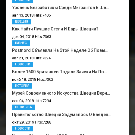
НОВОСТИ
Уровень Безработицы Среди Мигрантов В Шв…
авг 13, 2018 Hits:7405
ШВЕЦИЯ
Как Найти Лучшие Отели И Бары Швеции?
дек 04, 2018 Hits:7363
БИЗНЕС
Postnord Объявила На Этой Неделе Об Повы…
авг 21, 2018 Hits:7324
НОВОСТИ
Более 1600 Британцев Подали Заявки На По…
нояб 18, 2018 Hits:7302
ИСТОРИЯ
Музей Современного Искусства Швеции Верн…
сен 04, 2018 Hits:7294
ПОЛИТИКА
Правительство Швеции Задумалось О Введен…
окт 29, 2019 Hits:7288
НОВОСТИ