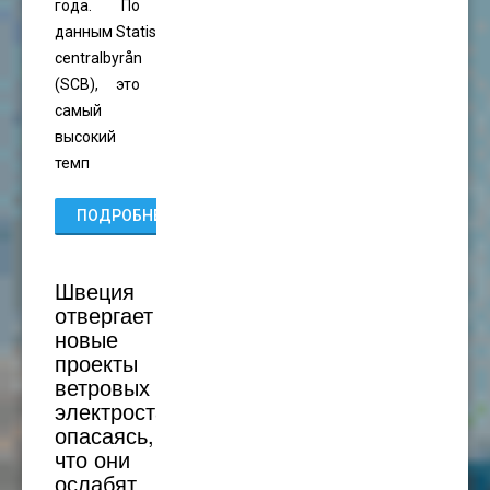
года. По
данным Statistiska
centralbyrån
(SCB), это
самый
высокий
темп
ПОДРОБНЕЕ...
Швеция
отвергает
новые
проекты
ветровых
электростанций,
опасаясь,
что они
ослабят