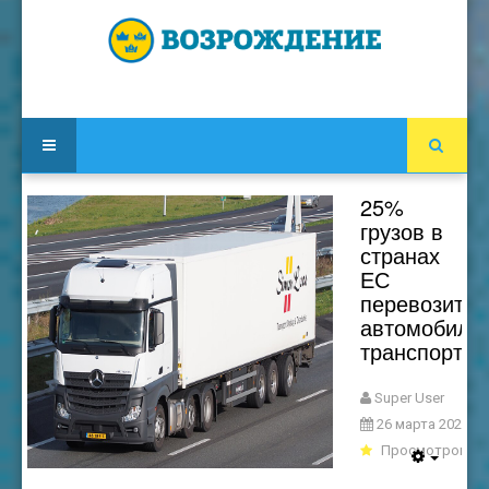
25%
грузов в
странах
ЕС
перевозится
автомобиль
транспорто
Super User
26 марта 2026
Просмотров: 5