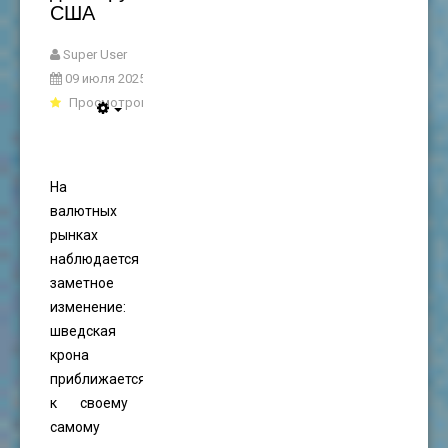
США
Super User
09 июля 2025
Просмотров: 1344
На
валютных
рынках
наблюдается
заметное
изменение:
шведская
крона
приближается
к своему
самому