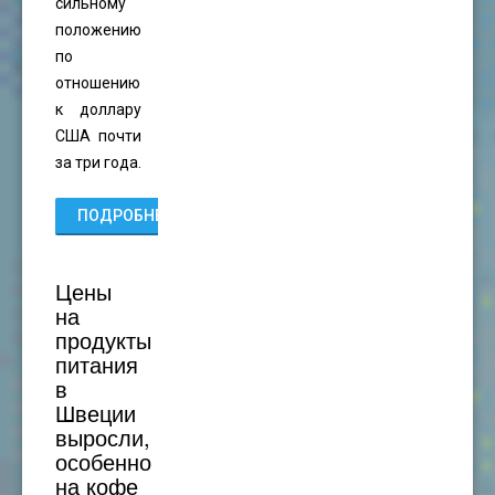
сильному
положению
по
отношению
к доллару
США почти
за три года.
ПОДРОБНЕЕ...
Цены
на
продукты
питания
в
Швеции
выросли,
особенно
на кофе