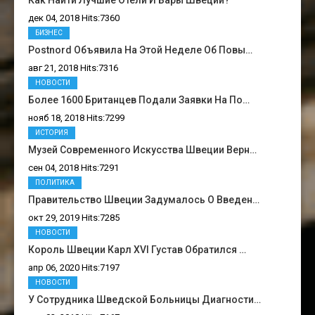
Как Найти Лучшие Отели И Бары Швеции?
дек 04, 2018 Hits:7360
БИЗНЕС
Postnord Объявила На Этой Неделе Об Повы…
авг 21, 2018 Hits:7316
НОВОСТИ
Более 1600 Британцев Подали Заявки На По…
нояб 18, 2018 Hits:7299
ИСТОРИЯ
Музей Современного Искусства Швеции Верн…
сен 04, 2018 Hits:7291
ПОЛИТИКА
Правительство Швеции Задумалось О Введен…
окт 29, 2019 Hits:7285
НОВОСТИ
Король Швеции Карл XVI Густав Обратился …
апр 06, 2020 Hits:7197
НОВОСТИ
У Сотрудника Шведской Больницы Диагности…