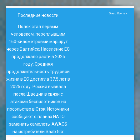
О нас
Контакт
Последние новости
Поляк стал первым
человеком, переплывшим
160-километровый маршрут
через Балтийск
:
Население ЕС
продолжало расти в 2025
году
:
Средняя
продолжительность трудовой
жизни в ЕС достигла 37,5 лет в
2025 году
:
Россия вызвала
посла Швеции в связи с
атаками беспилотников на
посольство в Сток
:
Источники
сообщают о планах НАТО
заменить самолеты AWACS
на истребители Saab Glo
: