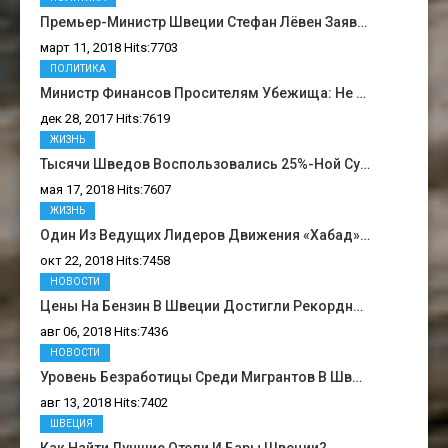
Премьер-Министр Швеции Стефан Лёвен Заяв…
март 11, 2018 Hits:7703
ПОЛИТИКА
Министр Финансов Просителям Убежища: Не …
дек 28, 2017 Hits:7619
ЖИЗНЬ
Тысячи Шведов Воспользовались 25%-Ной Су…
мая 17, 2018 Hits:7607
ЖИЗНЬ
Один Из Ведущих Лидеров Движения «Хабад»…
окт 22, 2018 Hits:7458
НОВОСТИ
Цены На Бензин В Швеции Достигли Рекордн…
авг 06, 2018 Hits:7436
НОВОСТИ
Уровень Безработицы Среди Мигрантов В Шв…
авг 13, 2018 Hits:7402
ШВЕЦИЯ