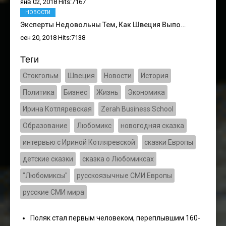
янв 02, 2018 Hits:7167
НОВОСТИ
Эксперты Недовольны Тем, Как Швеция Выпо…
сен 20, 2018 Hits:7138
Теги
Стокгольм
Швеция
Новости
История
Политика
Бизнес
Жизнь
Экономика
Ирина Котляревская
Zerah Business School
Образование
Любомикс
новогодняя сказка
интервью с Ириной Котляревской
сказки Европы
детские сказки
сказка о Любомиксах
"Любомиксы"
русскоязычные СМИ Европы
русские СМИ мира
Поляк стал первым человеком, переплывшим 160-