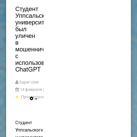
Студент
Уппсальского
университета
был
уличен
в
мошенничестве
с
использованием
ChatGPT
Super User
14 февраля 2023
Просмотров: 3375
Студент
Уппсальского