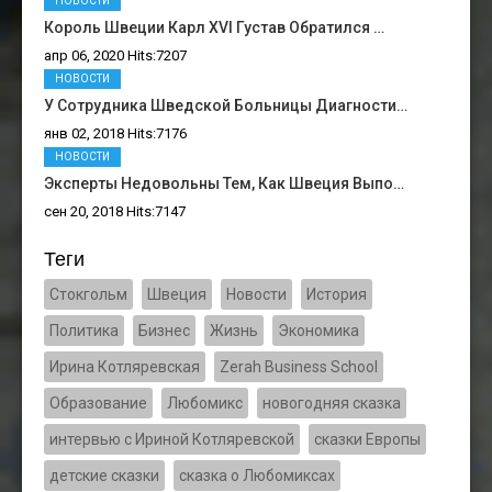
НОВОСТИ
Король Швеции Карл XVI Густав Обратился …
апр 06, 2020 Hits:7207
НОВОСТИ
У Сотрудника Шведской Больницы Диагности…
янв 02, 2018 Hits:7176
НОВОСТИ
Эксперты Недовольны Тем, Как Швеция Выпо…
сен 20, 2018 Hits:7147
Теги
Стокгольм
Швеция
Новости
История
Политика
Бизнес
Жизнь
Экономика
Ирина Котляревская
Zerah Business School
Образование
Любомикс
новогодняя сказка
интервью с Ириной Котляревской
сказки Европы
детские сказки
сказка о Любомиксах