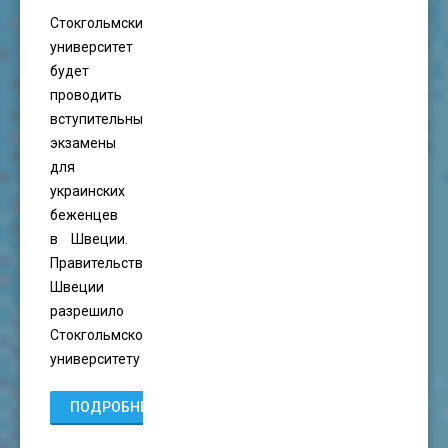
Стокгольмский
университет
будет
проводить
вступительные
экзамены
для
украинских
беженцев
в Швеции.
Правительство
Швеции
разрешило
Стокгольмскому
университету
ПОДРОБНЕЕ...