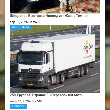
Шведская Выставка Исследует Жизнь Темнок…
апр 11, 2026 Hits:435
ЭКОНОМИКА
25% Грузов В Странах ЕС Перевозится Авто…
март 26, 2026 Hits:510
НОВОСТИ