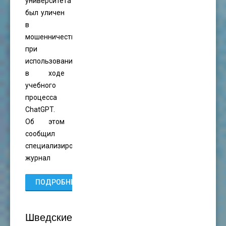
университета
был уличен
в
мошенничестве
при
использовании
в ходе
учебного
процесса
ChatGPT.
Об этом
сообщил
специализированный
журнал
ПОДРОБНЕЕ...
Шведские