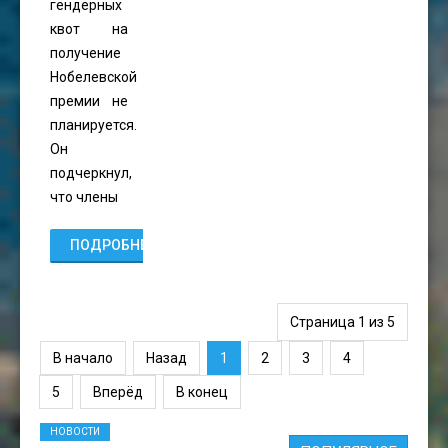
гендерных
квот на
получение
Нобелевской
премии не
планируется.
Он
подчеркнул,
что члены
ПОДРОБНЕЕ...
Страница 1 из 5
В начало
Назад
1
2
3
4
5
Вперёд
В конец
НОВОСТИ