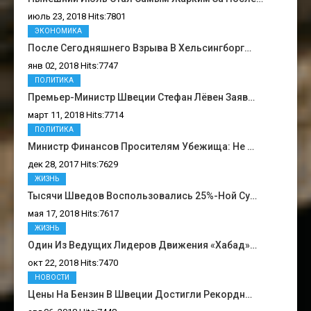
июль 23, 2018 Hits:7801
ЭКОНОМИКА
После Сегодняшнего Взрыва В Хельсингборг…
янв 02, 2018 Hits:7747
ПОЛИТИКА
Премьер-Министр Швеции Стефан Лёвен Заяв…
март 11, 2018 Hits:7714
ПОЛИТИКА
Министр Финансов Просителям Убежища: Не …
дек 28, 2017 Hits:7629
ЖИЗНЬ
Тысячи Шведов Воспользовались 25%-Ной Су…
мая 17, 2018 Hits:7617
ЖИЗНЬ
Один Из Ведущих Лидеров Движения «Хабад»…
окт 22, 2018 Hits:7470
НОВОСТИ
Цены На Бензин В Швеции Достигли Рекордн…