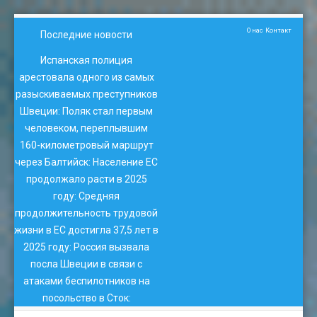
О нас
Контакт
Последние новости
Испанская полиция
арестовала одного из самых
разыскиваемых преступников
Швеции
:
Поляк стал первым
человеком, переплывшим
160-километровый маршрут
через Балтийск
:
Население ЕС
продолжало расти в 2025
году
:
Средняя
продолжительность трудовой
жизни в ЕС достигла 37,5 лет в
2025 году
:
Россия вызвала
посла Швеции в связи с
атаками беспилотников на
посольство в Сток
: