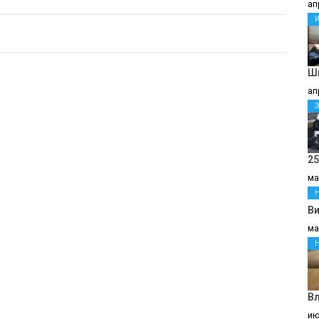
ап
Ш
ап
25
ма
В
ма
В
ию