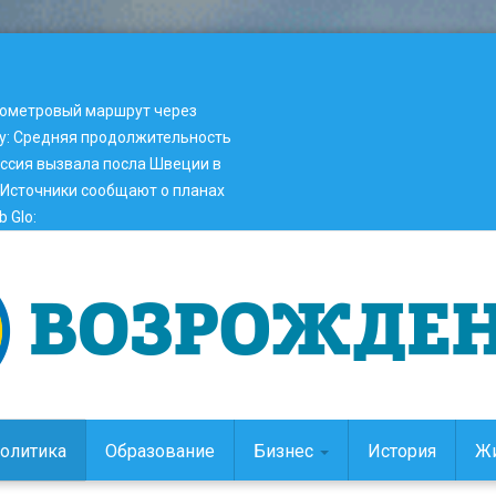
лометровый маршрут через
у
:
Средняя продолжительность
ссия вызвала посла Швеции в
Источники сообщают о планах
 Glo
:
олитика
Образование
Бизнес
История
Ж