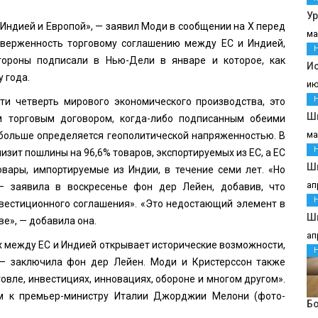
У
Индией и Европой», — заявил Моди в сообщении на X перед
ма
верженность торговому соглашению между ЕС и Индией,
тороны подписали в Нью-Дели в январе и которое, как
И
 года.
ию
и четверть мирового экономического производства, это
Ш
м торговым договором, когда-либо подписанным обеими
ма
е больше определяется геополитической напряженностью. В
изит пошлины на 96,6% товаров, экспортируемых из ЕС, а ЕС
Ш
овары, импортируемые из Индии, в течение семи лет. «Но
ап
— заявила в воскресенье фон дер Лейен, добавив, что
естиционного соглашения». «Это недостающий элемент в
Шв
е», — добавила она.
ап
х между ЕС и Индией открывает исторические возможности,
— заключила фон дер Лейен. Моди и Кристерссон также
овле, инвестициях, инновациях, обороне и многом другом».
м к премьер-министру Италии Джорджии Мелони (фото-
Бо