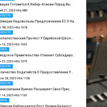
еция Готовится К Кибер-Атакам Перед Вы…
яб 21, 2025 Hits:989
НОВОСТИ
 Швеции Недовольны Предложением ЕС О На…
т 08, 2025 Hits:1018
НОВОСТИ
ропалестинский Протест У Еврейской Школ…
н 16, 2025 Hits:1055
ЖИЗНЬ
ведское Правительство Отменит Субсидиро…
н 25, 2025 Hits:1079
НОВОСТИ
оличество Ходатайств О Предоставлении У…
ль 28, 2025 Hits:1106
НОВОСТИ
иакомпания Ryanair Расширяет Свое Прис…
г 14, 2025 Hits:1130
ЖИЗНЬ
 Швеции Наблюдается Рост Уровня Бедност…