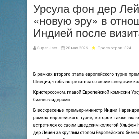
Урсула фон дер Лей
«новую эру» в отно
Индией после визи
Super User
20 мая 2026
Просмотров: 324
В рамках второго этапа европейского турне пре
Швеция, чтобы встретиться со своим шведским к
Кристерссоном, главой Европейской комиссии Урс
бизнес-лидерами.
В воскресенье премьер-министр Индии Нарендра
рамках европейского турне, которое также вкл
встретился со своим шведским коллегой Ульфом 
дер Лейен за круглым столом Европейского бизне