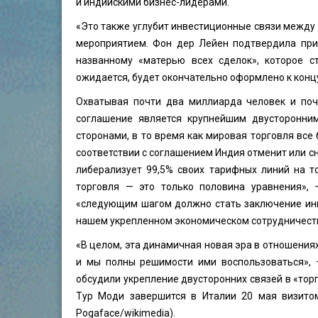
и индийскими бизнес-лидерами.
«Это также углубит инвестиционные связи между 
мероприятием. Фон дер Лейен подтвердила при
названному «матерью всех сделок», которое с
ожидается, будет окончательно оформлено к концу
Охватывая почти два миллиарда человек и почт
соглашение является крупнейшим двусторонни
сторонами, в то время как мировая торговля вс
соответствии с соглашением Индия отменит или сн
либерализует 99,5% своих тарифных линий на т
торговля — это только половина уравнения», 
«следующим шагом должно стать заключение инв
нашем укрепленном экономическом сотрудничеств
«В целом, эта динамичная новая эра в отношения
и мы полны решимости ими воспользоваться», 
обсудили укрепление двусторонних связей в «торг
Тур Моди завершится в Италии 20 мая визито
Pogaface
/wikimedia).