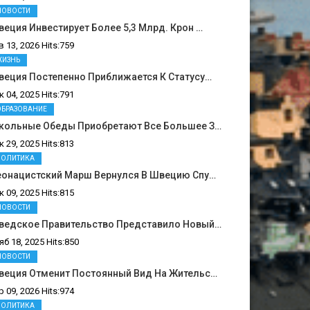
НОВОСТИ
еция Инвестирует Более 5,3 Млрд. Крон …
в 13, 2026 Hits:759
ЖИЗНЬ
веция Постепенно Приближается К Статусу…
к 04, 2025 Hits:791
ОБРАЗОВАНИЕ
кольные Обеды Приобретают Все Большее З…
к 29, 2025 Hits:813
ПОЛИТИКА
еонацистский Марш Вернулся В Швецию Спу…
к 09, 2025 Hits:815
НОВОСТИ
ведское Правительство Представило Новый…
яб 18, 2025 Hits:850
НОВОСТИ
веция Отменит Постоянный Вид На Жительс…
р 09, 2026 Hits:974
ПОЛИТИКА