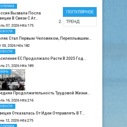
ПОЛИТИКА
ПОПУЛЯРНОЕ
оссия Вызвала Посла
еции В Связи С Ат…
ТРЕНД
ль 07, 2026 Hits:175
НОВОСТИ
оляк Стал Первым Человеком, Переплывшим…
г 03, 2026 Hits:182
НОВОСТИ
селение ЕС Продолжало Расти В 2025 Год…
ль 21, 2026 Hits:189
ЖИЗНЬ
редняя Продолжительность Трудовой Жизни…
ль 16, 2026 Hits:216
НОВОСТИ
еция Отказалась От Идеи Отправлять В Т…
нь 12, 2026 Hits:275
ПОЛИТИКА