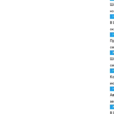
Шв
но
В
ок
П
се
Ш
се
К
ию
Ав
ав
В