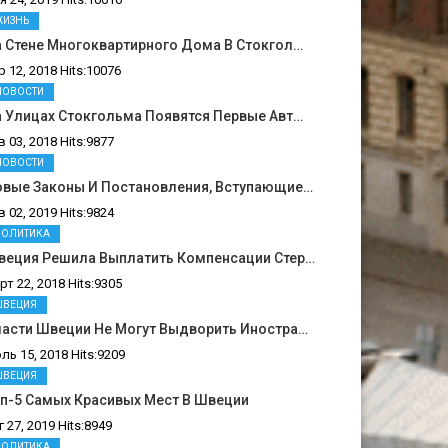
ЖИЗНЬ
 Стене Многоквартирного Дома В Стокгол…
р 12, 2018 Hits:10076
НОВОСТИ
 Улицах Стокгольма Появятся Первые Авт…
в 03, 2018 Hits:9877
НОВОСТИ
овые Законы И Постановления, Вступающие…
в 02, 2019 Hits:9824
ПОЛИТИКА
веция Решила Выплатить Компенсации Стер…
рт 22, 2018 Hits:9305
ШВЕЦИЯ
ласти Швеции Не Могут Выдворить Иностра…
ль 15, 2018 Hits:9209
ШВЕЦИЯ
п-5 Самых Красивых Мест В Швеции
г 27, 2019 Hits:8949
ПОЛИТИКА