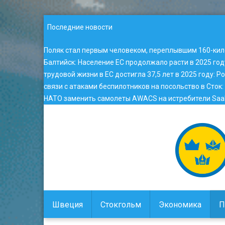
Последние новости
Поляк стал первым человеком, переплывшим 160-ки
Балтийск
:
Население ЕС продолжало расти в 2025 год
трудовой жизни в ЕС достигла 37,5 лет в 2025 году
:
Ро
связи с атаками беспилотников на посольство в Сток
:
НАТО заменить самолеты AWACS на истребители Saab
Швеция
Стокгольм
Экономика
П