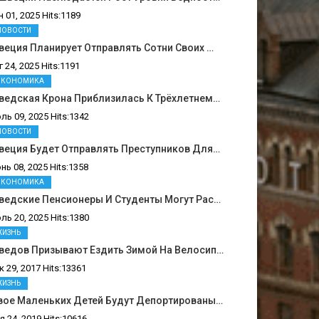
н 01, 2025 Hits:1189
НОВОСТИ
еция Планирует Отправлять Сотни Своих …
г 24, 2025 Hits:1191
ЭКОНОМИКА
ведская Крона Приблизилась К Трёхлетнем…
ль 09, 2025 Hits:1342
НОВОСТИ
веция Будет Отправлять Преступников Для…
нь 08, 2025 Hits:1358
ЭКОНОМИКА
ведские Пенсионеры И Студенты Могут Рас…
ль 20, 2025 Hits:1380
ЖИЗНЬ
ведов Призывают Ездить Зимой На Велосип…
к 29, 2017 Hits:13361
ЖИЗНЬ
вое Маленьких Детей Будут Депортированы…
я 24, 2019 Hits:10616