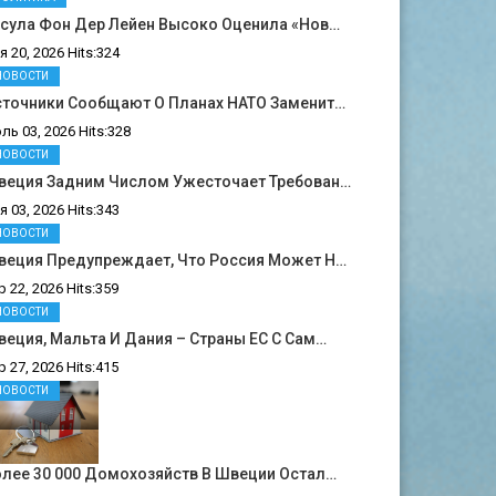
рсула Фон Дер Лейен Высоко Оценила «нов…
я 20, 2026 Hits:324
НОВОСТИ
сточники Сообщают О Планах НАТО Заменит…
ль 03, 2026 Hits:328
НОВОСТИ
веция Задним Числом Ужесточает Требован…
я 03, 2026 Hits:343
НОВОСТИ
веция Предупреждает, Что Россия Может Н…
р 22, 2026 Hits:359
НОВОСТИ
еция, Мальта И Дания – Страны ЕС С Сам…
р 27, 2026 Hits:415
НОВОСТИ
лее 30 000 Домохозяйств В Швеции Остал…