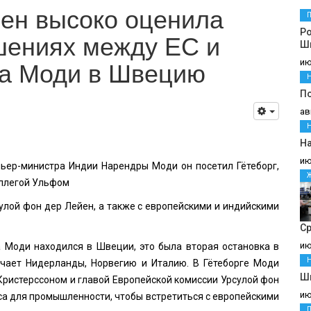
ен высоко оценила
Р
шениях между ЕС и
Шв
та Моди в Швецию
ию
П
ав
На
ию
мьер-министра Индии Нарендры Моди он посетил Гётеборг,
оллегой Ульфом
улой фон дер Лейен, а также с европейскими и индийскими
С
ию
 Моди находился в Швеции, это была вторая остановка в
ючает Нидерланды, Норвегию и Италию. В Гётеборге Моди
Шв
Кристерссоном и главой Европейской комиссии Урсулой фон
ию
са для промышленности, чтобы встретиться с европейскими