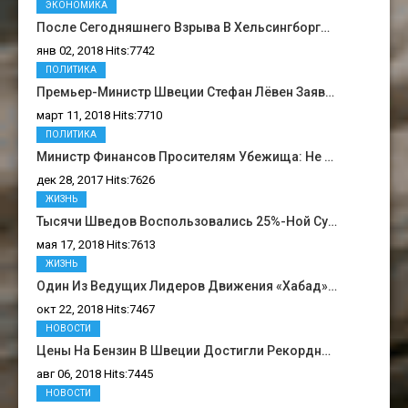
ЭКОНОМИКА
После Сегодняшнего Взрыва В Хельсингборг…
янв 02, 2018 Hits:7742
ПОЛИТИКА
Премьер-Министр Швеции Стефан Лёвен Заяв…
март 11, 2018 Hits:7710
ПОЛИТИКА
Министр Финансов Просителям Убежища: Не …
дек 28, 2017 Hits:7626
ЖИЗНЬ
Тысячи Шведов Воспользовались 25%-Ной Су…
мая 17, 2018 Hits:7613
ЖИЗНЬ
Один Из Ведущих Лидеров Движения «Хабад»…
окт 22, 2018 Hits:7467
НОВОСТИ
Цены На Бензин В Швеции Достигли Рекордн…
авг 06, 2018 Hits:7445
НОВОСТИ