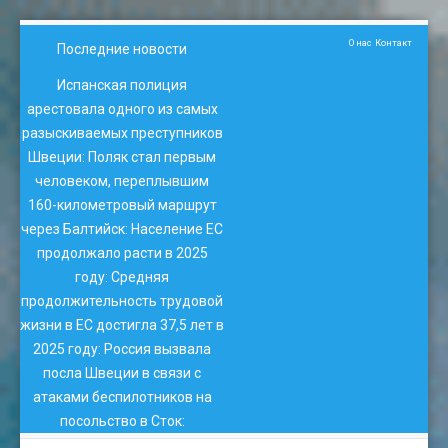
О нас
Контакт
Последние новости
Испанская полиция
арестовала одного из самых
разыскиваемых преступников
Швеции
:
Поляк стал первым
человеком, переплывшим
160-километровый маршрут
через Балтийск
:
Население ЕС
продолжало расти в 2025
году
:
Средняя
продолжительность трудовой
жизни в ЕС достигла 37,5 лет в
2025 году
:
Россия вызвала
посла Швеции в связи с
атаками беспилотников на
посольство в Сток
: