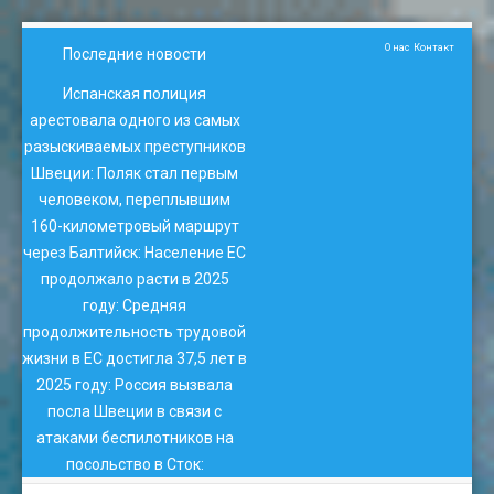
О нас
Контакт
Последние новости
Испанская полиция
арестовала одного из самых
разыскиваемых преступников
Швеции
:
Поляк стал первым
человеком, переплывшим
160-километровый маршрут
через Балтийск
:
Население ЕС
продолжало расти в 2025
году
:
Средняя
продолжительность трудовой
жизни в ЕС достигла 37,5 лет в
2025 году
:
Россия вызвала
посла Швеции в связи с
атаками беспилотников на
посольство в Сток
: