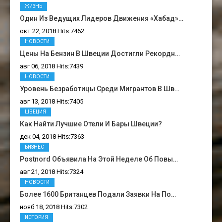
ЖИЗНЬ
Один Из Ведущих Лидеров Движения «Хабад»…
окт 22, 2018 Hits:7462
НОВОСТИ
Цены На Бензин В Швеции Достигли Рекордн…
авг 06, 2018 Hits:7439
НОВОСТИ
Уровень Безработицы Среди Мигрантов В Шв…
авг 13, 2018 Hits:7405
ШВЕЦИЯ
Как Найти Лучшие Отели И Бары Швеции?
дек 04, 2018 Hits:7363
БИЗНЕС
Postnord Объявила На Этой Неделе Об Повы…
авг 21, 2018 Hits:7324
НОВОСТИ
Более 1600 Британцев Подали Заявки На По…
нояб 18, 2018 Hits:7302
ИСТОРИЯ