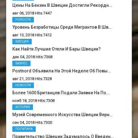
Цены На Бензин В Швеции Достигли Рекордн…
авг 06, 2018 Hits:7447
НОВОСТИ
Уровень Безработицы Среди Мигрантов В Шв…
авг 13, 2018 Hits:7412
ШВЕЦИЯ
Как Найти Лучшие Отели И Бары Швеции?
дек 04, 2018 Hits:7368
БИЗНЕС
Postnord Объявила На Этой Неделе Об Повы…
авг 21, 2018 Hits:7328
НОВОСТИ
Более 1600 Британцев Подали Заявки На По…
нояб 18, 2018 Hits:7308
ИСТОРИЯ
Музей Современного Искусства Швеции Верн…
сен 04, 2018 Hits:7300
ПОЛИТИКА
Правительство Швеции Задумалось О Введен…