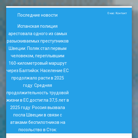
О нас
Контакт
Последние новости
Испанская полиция
арестовала одного из самых
разыскиваемых преступников
Швеции
:
Поляк стал первым
человеком, переплывшим
160-километровый маршрут
через Балтийск
:
Население ЕС
продолжало расти в 2025
году
:
Средняя
продолжительность трудовой
жизни в ЕС достигла 37,5 лет в
2025 году
:
Россия вызвала
посла Швеции в связи с
атаками беспилотников на
посольство в Сток
: