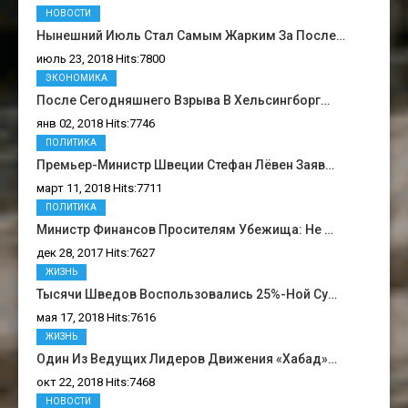
НОВОСТИ
Нынешний Июль Стал Самым Жарким За После…
июль 23, 2018 Hits:7800
ЭКОНОМИКА
После Сегодняшнего Взрыва В Хельсингборг…
янв 02, 2018 Hits:7746
ПОЛИТИКА
Премьер-Министр Швеции Стефан Лёвен Заяв…
март 11, 2018 Hits:7711
ПОЛИТИКА
Министр Финансов Просителям Убежища: Не …
дек 28, 2017 Hits:7627
ЖИЗНЬ
Тысячи Шведов Воспользовались 25%-Ной Су…
мая 17, 2018 Hits:7616
ЖИЗНЬ
Один Из Ведущих Лидеров Движения «Хабад»…
окт 22, 2018 Hits:7468
НОВОСТИ