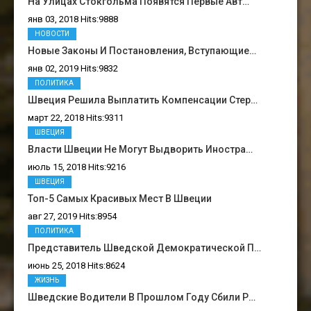
На Улицах Стокгольма Появятся Первые Авт…
янв 03, 2018 Hits:9888
НОВОСТИ
Новые Законы И Постановления, Вступающие…
янв 02, 2019 Hits:9832
ПОЛИТИКА
Швеция Решила Выплатить Компенсации Стер…
март 22, 2018 Hits:9311
ШВЕЦИЯ
Власти Швеции Не Могут Выдворить Иностра…
июль 15, 2018 Hits:9216
ШВЕЦИЯ
Топ-5 Самых Красивых Мест В Швеции
авг 27, 2019 Hits:8954
ПОЛИТИКА
Представитель Шведской Демократической П…
июнь 25, 2018 Hits:8624
ЖИЗНЬ
Шведские Водители В Прошлом Году Сбили Р…