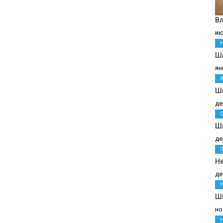
В
ию
Шв
ян
Ш
де
Ш
де
Н
де
Ш
но