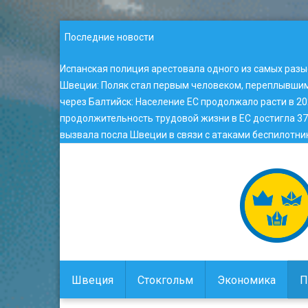
Последние новости
Испанская полиция арестовала одного из самых раз
Швеции
:
Поляк стал первым человеком, переплывши
через Балтийск
:
Население ЕС продолжало расти в 20
продолжительность трудовой жизни в ЕС достигла 37,
вызвала посла Швеции в связи с атаками беспилотник
Швеция
Стокгольм
Экономика
П