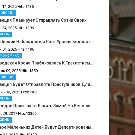
г 14, 2025 Hits:1135
НОВОСТИ
еция Планирует Отправлять Сотни Своих …
г 24, 2025 Hits:1196
ЖИЗНЬ
 Швеции Наблюдается Рост Уровня Бедност…
н 01, 2025 Hits:1196
ЭКОНОМИКА
ведская Крона Приблизилась К Трёхлетнем…
ль 09, 2025 Hits:1350
НОВОСТИ
веция Будет Отправлять Преступников Для…
нь 08, 2025 Hits:1363
ЖИЗНЬ
ведов Призывают Ездить Зимой На Велосип…
к 29, 2017 Hits:13366
ЖИЗНЬ
вое Маленьких Детей Будут Депортированы…
я 24, 2019 Hits:10620