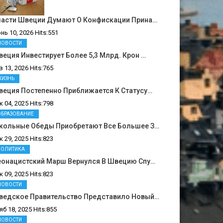
ласти Швеции Думают О Конфискации Прина…
нь 10, 2026 Hits:551
НОВОСТИ
еция Инвестирует Более 5,3 Млрд. Крон …
в 13, 2026 Hits:765
ЖИЗНЬ
веция Постепенно Приближается К Статусу…
к 04, 2025 Hits:798
ОБРАЗОВАНИЕ
кольные Обеды Приобретают Все Большее З…
к 29, 2025 Hits:823
ПОЛИТИКА
еонацистский Марш Вернулся В Швецию Спу…
к 09, 2025 Hits:823
НОВОСТИ
ведское Правительство Представило Новый…
яб 18, 2025 Hits:855
НОВОСТИ