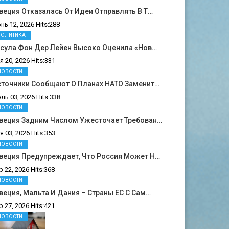
еция Отказалась От Идеи Отправлять В Т…
нь 12, 2026 Hits:288
ПОЛИТИКА
рсула Фон Дер Лейен Высоко Оценила «нов…
я 20, 2026 Hits:331
НОВОСТИ
сточники Сообщают О Планах НАТО Заменит…
ль 03, 2026 Hits:338
НОВОСТИ
веция Задним Числом Ужесточает Требован…
я 03, 2026 Hits:353
НОВОСТИ
веция Предупреждает, Что Россия Может Н…
р 22, 2026 Hits:368
НОВОСТИ
еция, Мальта И Дания – Страны ЕС С Сам…
р 27, 2026 Hits:421
НОВОСТИ