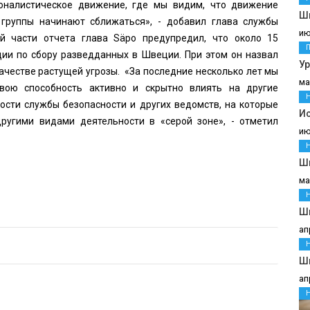
оналистическое движение, где мы видим, что движение
Шв
 группы начинают сближаться», - добавил глава службы
ию
й части отчета глава Säpo предупредил, что около 15
ии по сбору разведданных в Швеции. При этом он назвал
У
качестве растущей угрозы. «За последние несколько лет мы
ма
свою способность активно и скрытно влиять на другие
ости службы безопасности и других ведомств, на которые
И
ругими видами деятельности в «серой зоне», - отметил
ию
Ш
ма
Ш
ап
Шв
ап