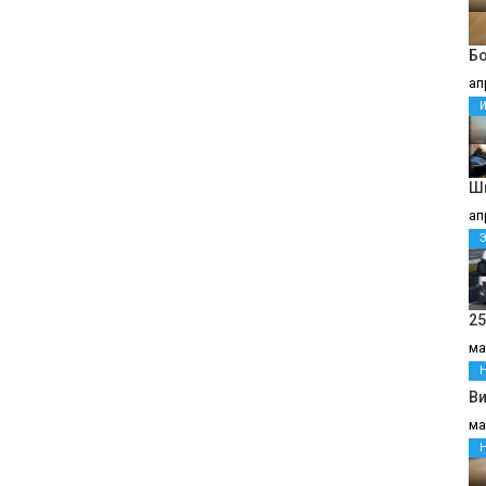
Бо
ап
Ш
ап
25
ма
В
ма