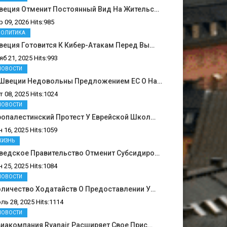
веция Отменит Постоянный Вид На Жительс…
р 09, 2026 Hits:985
ПОЛИТИКА
еция Готовится К Кибер-Атакам Перед Вы…
яб 21, 2025 Hits:993
НОВОСТИ
 Швеции Недовольны Предложением ЕС О На…
т 08, 2025 Hits:1024
НОВОСТИ
ропалестинский Протест У Еврейской Школ…
н 16, 2025 Hits:1059
ЖИЗНЬ
ведское Правительство Отменит Субсидиро…
н 25, 2025 Hits:1084
НОВОСТИ
оличество Ходатайств О Предоставлении У…
ль 28, 2025 Hits:1114
НОВОСТИ
иакомпания Ryanair Расширяет Свое Прис…