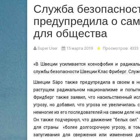
Служба безопаснос
предупредила о сам
для общества
Super User
15 марта 2019
Просмотров: 4333
«В Швеции усиливается ксенофобия и радикаль
службы безопасности Швеции Клас Фриберг. Служ
Швеции Säpo также предупредила в своем в но
растущем радикальном национализме и попытк
Фридберг также заявил, что насильственный и
угрозу, но добавил, что угроза не увеличилась 
немногие из его последователей на самом деле 
Он также подчеркнул, что движение "белых сил"
для страны «более долгосрочную угрозу, в том
запугивания для свержения или изменения д