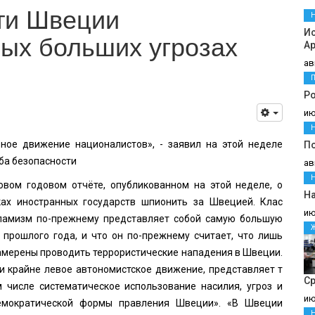
ти Швеции
И
ых больших угрозах
Ар
ав
Ро
ию
ное движение националистов», - заявил на этой неделе
П
ба безопасности
ав
вом годовом отчёте, опубликованном на этой неделе, о
На
ах иностранных государств шпионить за Швецией. Клас
ию
сламизм по-прежнему представляет собой самую большую
с прошлого года, и что он по-прежнему считает, что лишь
намерены проводить террористические нападения в Швеции.
 и крайне левое автономистское движение, представляет т
С
 числе систематическое использование насилия, угроз и
ию
емократической формы правления Швеции». «В Швеции