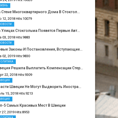
ЖИЗНЬ
 Стене Многоквартирного Дома В Стокгол…
р 12, 2018 Hits:10079
НОВОСТИ
 Улицах Стокгольма Появятся Первые Авт…
в 03, 2018 Hits:9883
НОВОСТИ
овые Законы И Постановления, Вступающие…
в 02, 2019 Hits:9830
ПОЛИТИКА
веция Решила Выплатить Компенсации Стер…
рт 22, 2018 Hits:9309
ШВЕЦИЯ
ласти Швеции Не Могут Выдворить Иностра…
ль 15, 2018 Hits:9213
ШВЕЦИЯ
п-5 Самых Красивых Мест В Швеции
г 27, 2019 Hits:8953
ПОЛИТИКА