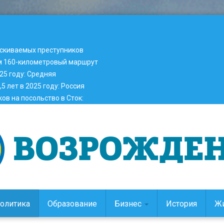
ыскиваемых преступников
м 160-километровый маршрут
25 году
:
Средняя
5 лет в 2025 году
:
Россия
ов на посольство в Сток
:
олитика
Образование
Бизнес
История
Ж