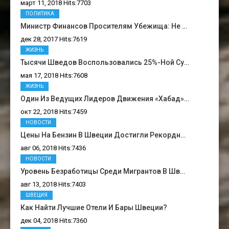
март 11, 2018 Hits:7703
ПОЛИТИКА
Министр Финансов Просителям Убежища: Не …
дек 28, 2017 Hits:7619
ЖИЗНЬ
Тысячи Шведов Воспользовались 25%-Ной Су…
мая 17, 2018 Hits:7608
ЖИЗНЬ
Один Из Ведущих Лидеров Движения «Хабад»…
окт 22, 2018 Hits:7459
НОВОСТИ
Цены На Бензин В Швеции Достигли Рекордн…
авг 06, 2018 Hits:7436
НОВОСТИ
Уровень Безработицы Среди Мигрантов В Шв…
авг 13, 2018 Hits:7403
ШВЕЦИЯ
Как Найти Лучшие Отели И Бары Швеции?
дек 04, 2018 Hits:7360