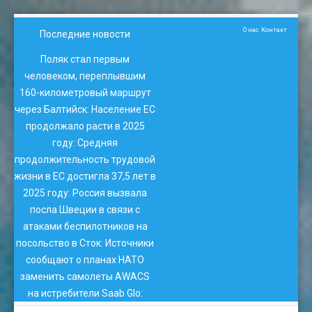
О нас
Контакт
Последние новости
Поляк стал первым
человеком, переплывшим
160-километровый маршрут
через Балтийск
:
Население ЕС
продолжало расти в 2025
году
:
Средняя
продолжительность трудовой
жизни в ЕС достигла 37,5 лет в
2025 году
:
Россия вызвала
посла Швеции в связи с
атаками беспилотников на
посольство в Сток
:
Источники
сообщают о планах НАТО
заменить самолеты AWACS
на истребители Saab Glo
: