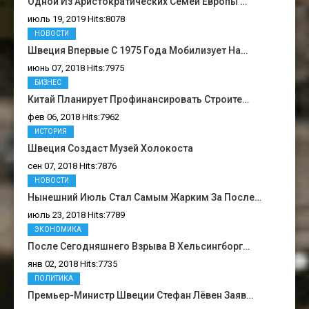
Одной Из Аристократических Семей Европы …
июль 19, 2019 Hits:8078
НОВОСТИ
Швеция Впервые С 1975 Года Мобилизует На…
июнь 07, 2018 Hits:7975
БИЗНЕС
Китай Планирует Профинансировать Строите…
фев 06, 2018 Hits:7962
ИСТОРИЯ
Швеция Создаст Музей Холокоста
сен 07, 2018 Hits:7876
НОВОСТИ
Нынешний Июль Стал Самым Жарким За После…
июль 23, 2018 Hits:7789
ЭКОНОМИКА
После Сегодняшнего Взрыва В Хельсингборг…
янв 02, 2018 Hits:7735
ПОЛИТИКА
Премьер-Министр Швеции Стефан Лёвен Заяв…