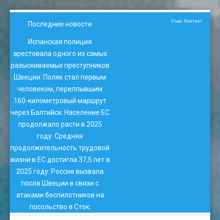
О нас
Контакт
Последние новости
Испанская полиция
арестовала одного из самых
разыскиваемых преступников
Швеции
:
Поляк стал первым
человеком, переплывшим
160-километровый маршрут
через Балтийск
:
Население ЕС
продолжало расти в 2025
году
:
Средняя
продолжительность трудовой
жизни в ЕС достигла 37,5 лет в
2025 году
:
Россия вызвала
посла Швеции в связи с
атаками беспилотников на
посольство в Сток
: