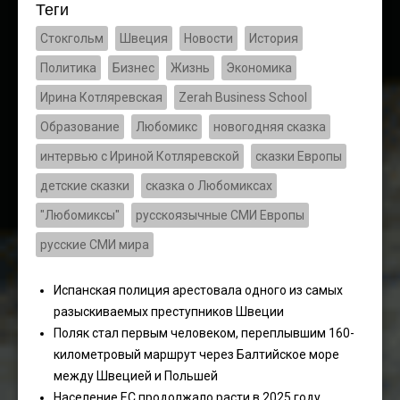
Теги
Стокгольм
Швеция
Новости
История
Политика
Бизнес
Жизнь
Экономика
Ирина Котляревская
Zerah Business School
Образование
Любомикс
новогодняя сказка
интервью с Ириной Котляревской
сказки Европы
детские сказки
сказка о Любомиксах
"Любомиксы"
русскоязычные СМИ Европы
русские СМИ мира
Испанская полиция арестовала одного из самых
разыскиваемых преступников Швеции
Поляк стал первым человеком, переплывшим 160-
километровый маршрут через Балтийское море
между Швецией и Польшей
Население ЕС продолжало расти в 2025 году