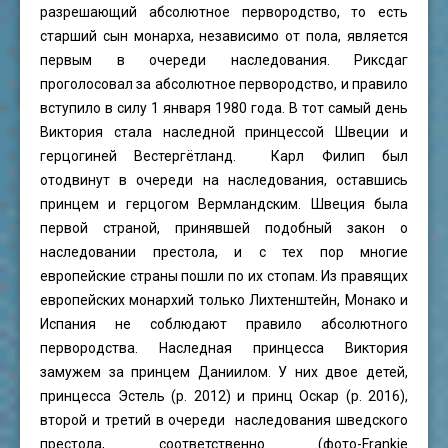
разрешающий абсолютное первородство, то есть
старший сын монарха, независимо от пола, является
первым в очереди наследования. Риксдаг
проголосовал за абсолютное первородство, и правило
вступило в силу 1 января 1980 года. В тот самый день
Виктория стала наследной принцессой Швеции и
герцогиней Вестергётланд. Карл Филип был
отодвинут в очереди на наследования, оставшись
принцем и герцогом Вермландским. Швеция была
первой страной, принявшей подобный закон о
наследовании престола, и с тех пор многие
европейские страны пошли по их стопам. Из правящих
европейских монархий только Лихтенштейн, Монако и
Испания не соблюдают правило абсолютного
первородства. Наследная принцесса Виктория
замужем за принцем Даниилом. У них двое детей,
принцесса Эстель (р. 2012) и принц Оскар (р. 2016),
второй и третий в очереди наследования шведского
престола, соответственно (фото-
Frankie