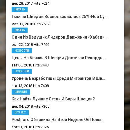
дек 28, 2017 Hits:7624
ЖИЗНЬ
Тысячи Шведов Воспользовались 25%-Ной Су…
мая 17, 2018 Hits:7612
ЖИЗНЬ
Один Из Ведущих Лидеров Движения «Хабад»…
окт 22, 2018 Hits:7466
НОВОСТИ
Цены На Бензин В Швеции Достигли Рекордн…
авг 06, 2018 Hits:7443
НОВОСТИ
Уровень Безработицы Среди Мигрантов В Шв…
авг 13, 2018 Hits:7408
ШВЕЦИЯ
Как Найти Лучшие Отели И Бары Швеции?
дек 04, 2018 Hits:7365
БИЗНЕС
Postnord Объявила На Этой Неделе Об Повы…
авг 21, 2018 Hits:7325