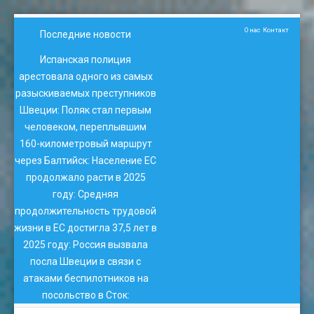
О нас
Контакт
Последние новости
Испанская полиция
арестовала одного из самых
разыскиваемых преступников
Швеции
:
Поляк стал первым
человеком, переплывшим
160-километровый маршрут
через Балтийск
:
Население ЕС
продолжало расти в 2025
году
:
Средняя
продолжительность трудовой
жизни в ЕС достигла 37,5 лет в
2025 году
:
Россия вызвала
посла Швеции в связи с
атаками беспилотников на
посольство в Сток
: