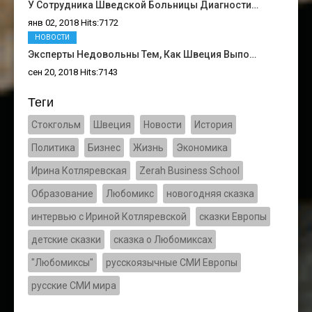
У Сотрудника Шведской Больницы Диагности…
янв 02, 2018 Hits:7172
НОВОСТИ
Эксперты Недовольны Тем, Как Швеция Выпо…
сен 20, 2018 Hits:7143
Теги
Стокгольм
Швеция
Новости
История
Политика
Бизнес
Жизнь
Экономика
Ирина Котляревская
Zerah Business School
Образование
Любомикс
новогодняя сказка
интервью с Ириной Котляревской
сказки Европы
детские сказки
сказка о Любомиксах
"Любомиксы"
русскоязычные СМИ Европы
русские СМИ мира