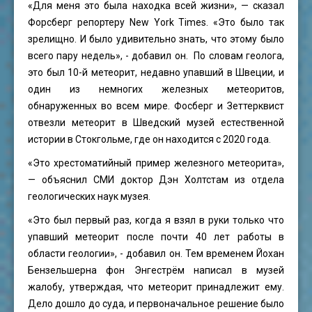
«Для меня это была находка всей жизни», — сказал
Форсберг репортеру New York Times. «Это было так
зрелищно. И было удивительно знать, что этому было
всего пару недель», - добавил он. По словам геолога,
это был 10-й метеорит, недавно упавший в Швеции, и
один из немногих железных метеоритов,
обнаруженных во всем мире. Фосберг и Зеттерквист
отвезли метеорит в Шведский музей естественной
истории в Стокгольме, где он находится с 2020 года.
«Это хрестоматийный пример железного метеорита»,
— объяснил СМИ доктор Дэн Холтстам из отдела
геологических наук музея.
«Это был первый раз, когда я взял в руки только что
упавший метеорит после почти 40 лет работы в
области геологии», - добавил он. Тем временем Йохан
Бензельшерна фон Энгестрём написал в музей
жалобу, утверждая, что метеорит принадлежит ему.
Дело дошло до суда, и первоначальное решение было