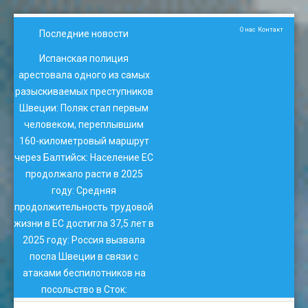
О нас
Контакт
Последние новости
Испанская полиция
арестовала одного из самых
разыскиваемых преступников
Швеции
:
Поляк стал первым
человеком, переплывшим
160-километровый маршрут
через Балтийск
:
Население ЕС
продолжало расти в 2025
году
:
Средняя
продолжительность трудовой
жизни в ЕС достигла 37,5 лет в
2025 году
:
Россия вызвала
посла Швеции в связи с
атаками беспилотников на
посольство в Сток
: