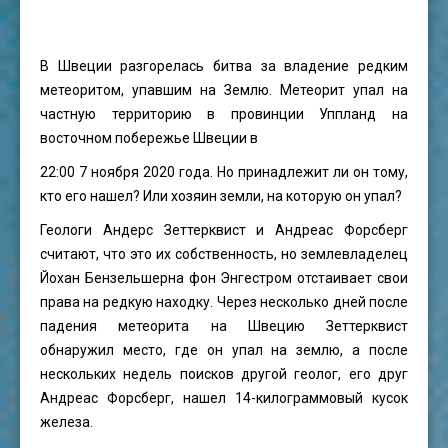
В Швеции разгорелась битва за владение редким
метеоритом, упавшим на Землю. Метеорит упал на
частную территорию в провинции Уппланд на
восточном побережье Швеции в
22:00 7 ноября 2020 года. Но принадлежит ли он тому,
кто его нашел? Или хозяин земли, на которую он упал?
Геологи Андерс Зеттерквист и Андреас Форсберг
считают, что это их собственность, но землевладелец
Йохан Бензельшерна фон Энгестром отстаивает свои
права на редкую находку. Через несколько дней после
падения метеорита на Швецию Зеттерквист
обнаружил место, где он упал на землю, а после
нескольких недель поисков другой геолог, его друг
Андреас Форсберг, нашел 14-килограммовый кусок
железа.