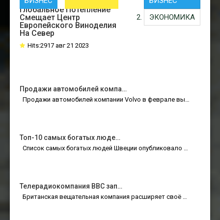
БИЗНЕС
БИЗНЕС
Шведское Вино: Как
Глобальное Потепление
Смещает Центр
ЭКОНОМИКА
Европейского Виноделия
На Север
Hits:2917 авг 21 2023
Продажи автомобилей компа…
Продажи автомобилей компании Volvo в феврале вы…
Топ-10 самых богатых люде…
Список самых богатых людей Швеции опубликовало …
Телерадиокомпания BBC зап…
Британская вещательная компания расширяет своё …