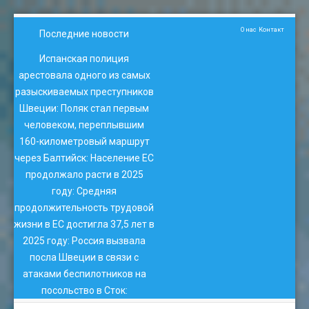
О нас
Контакт
Последние новости
Испанская полиция
арестовала одного из самых
разыскиваемых преступников
Швеции
:
Поляк стал первым
человеком, переплывшим
160-километровый маршрут
через Балтийск
:
Население ЕС
продолжало расти в 2025
году
:
Средняя
продолжительность трудовой
жизни в ЕС достигла 37,5 лет в
2025 году
:
Россия вызвала
посла Швеции в связи с
атаками беспилотников на
посольство в Сток
: